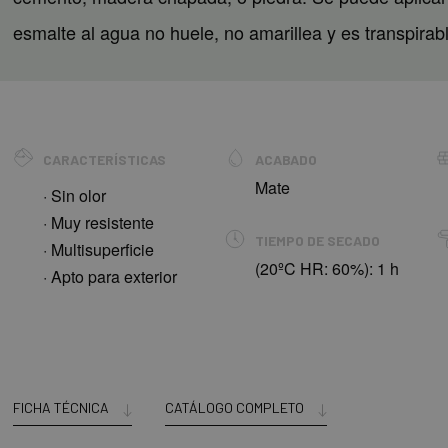
esmalte al agua no huele, no amarillea y es transpirab
CARACTERÍSTICAS
ACABADO
Mate
· Sin olor
· Muy resistente
TIEMPO DE SECADO
· Multisuperficie
(20ºC HR: 60%): 1 h
· Apto para exterior
FICHA TÉCNICA
CATÁLOGO COMPLETO