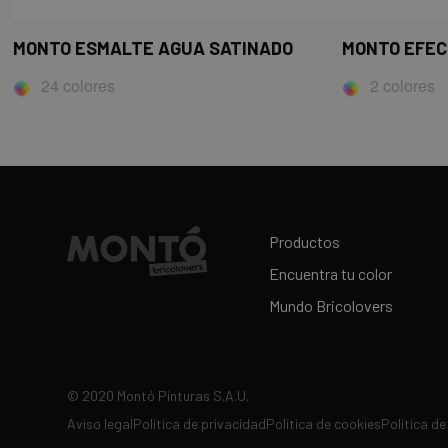
MONTO ESMALTE AGUA SATINADO
MONTO EFEC
24 colores
2 colores
Productos
Encuentra tu color
Mundo Bricolovers
© 2020 Montó Pinturas S.A.U.
Aviso legal
Política de privacidad
Política de cookies
Política d