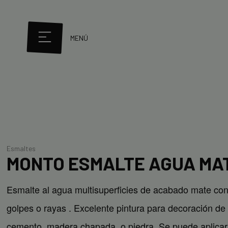
MENÚ
Esmaltes
MONTO ESMALTE AGUA MA
Esmalte al agua multisuperficies de acabado mate con 
golpes o rayas . Excelente pintura para decoración d
cemento, madera chapada, o piedra. Se puede aplicar e