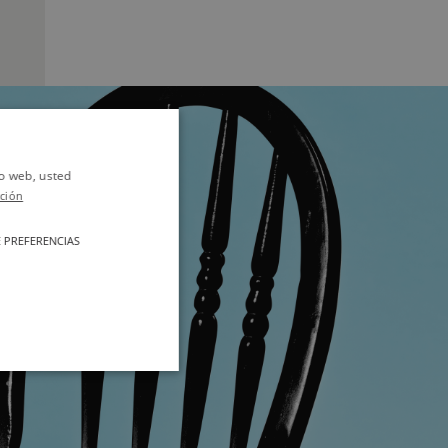
io web, usted
ción
 PREFERENCIAS