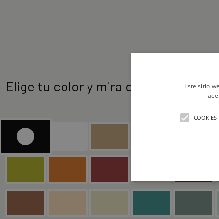
Elige tu color y mira como queda
Este sitio w
ace
COOKIES 