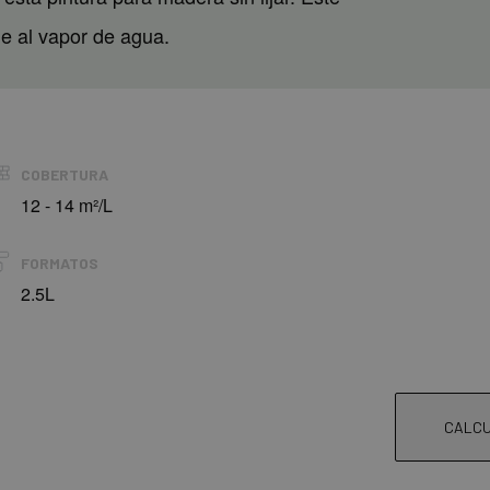
le al vapor de agua.
COBERTURA
12 - 14 m²/L
FORMATOS
2.5L
CALCU