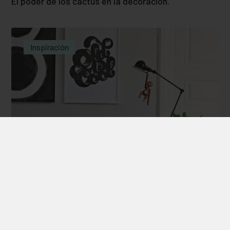
El poder de los cactus en la decoración.
Inspiración
muebles de hoy y de ayer