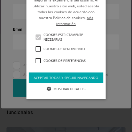
mejorar la experiencia del usuario. Al
utilizar nuestro sitio web, usted acepta
todas las cookies de acuerdo con
nuestra Política de cookies.
Más
Inspiración
información
Email
COOKIES ESTRICTAMENTE
NECESARIAS
COOKIES DE RENDIMIENTO
COOKIES DE PREFERENCIAS
Acepto la
política de privacidad
Acepto recibir comunicaciones y ofertas de Pinturas Montó
ACEPTAR TODAS Y SEGUIR NAVEGANDO
SUSCRIBIRME
MOSTRAR DETALLES
Ideas de decoración DIY asequibles y muy
funcionales