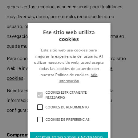
general, estas tecnologías pueden servir para finalidades
muy diversas, como, por ejemplo, reconocerle como
usuario, obtener información sobre sus hábitos de
Ese sitio web utiliza
navegación, enviarle publicidad o personalizar la forma en
cookies
que se muestra el contenido
Este sitio web usa cookies para
mejorar la experiencia del usuario. Al
Para conocer los tipos de cookies que utiliza nuestro sitio
utilizar nuestro sitio web, usted acepta
web, le invitamos a que consulte nuestra
Política de
todas las cookies de acuerdo con
nuestra Política de cookies.
Más
cookies
.
información
Nuestra entidad podrá modificar, sin previo aviso, la
COOKIES ESTRICTAMENTE
NECESARIAS
información contenida en su sitio web, así como su
COOKIES DE RENDIMIENTO
configuración y presentación.
COOKIES DE PREFERENCIAS
Compromisos con el usuario
ACEPTAR TODAS Y SEGUIR NAVEGANDO