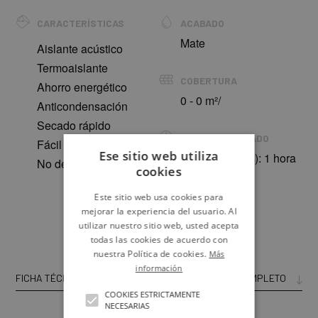
CARACTERÍSTICAS
ACABADO
Mate
Aislante acústico
Termoaislante
COBERTURA
Ahorro energético
0 - 0 m²/
Anticondensación
Secado rápido
TIEMPO DE SECADO
Fácil lijado
Ese sitio web utiliza
(20ºC HR:60%): 1 hora
No descuelga
cookies
FORMATOS
Este sitio web usa cookies para
mejorar la experiencia del usuario. Al
4L 0.75L
utilizar nuestro sitio web, usted acepta
todas las cookies de acuerdo con
nuestra Política de cookies.
Más
información
FICHA TÉCNICA
CATÁLOGO COMPLETO
COOKIES ESTRICTAMENTE
NECESARIAS