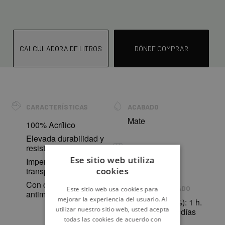
CALCULADORA DE LITROS
DÓNDE COMPRAR
CARACTERÍSTICAS
ACABADO
Mate
100% Acrílico
Elevada durabilidad y
resistencia
COBERTURA
Ese sitio web utiliza
Impermeable y
8 - 12 m²/L
cookies
transpirable
Con conservante
TIEMPO DE SECADO
Este sitio web usa cookies para
antimoho
mejorar la experiencia del usuario. Al
(20ºC HR: 60%): 1 h.
utilizar nuestro sitio web, usted acepta
Lavado: 25-30 días
todas las cookies de acuerdo con