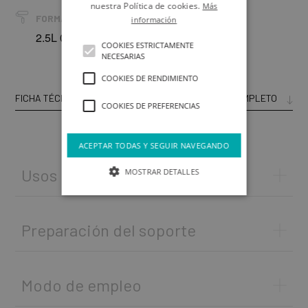
nuestra Política de cookies.
Más
FORMATOS
información
2.5L 0.75L
COOKIES ESTRICTAMENTE
NECESARIAS
COOKIES DE RENDIMIENTO
FICHA TÉCNICA
CATÁLOGO COMPLETO
COOKIES DE PREFERENCIAS
ACEPTAR TODAS Y SEGUIR NAVEGANDO
Usos
MOSTRAR DETALLES
Preparación del soporte
Soporte Nuevo:
Modo de empleo