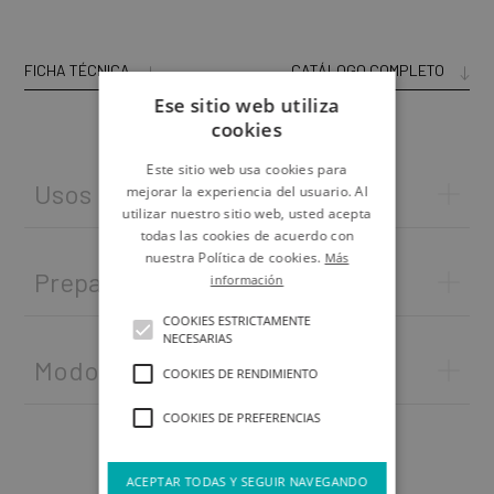
FICHA TÉCNICA
CATÁLOGO COMPLETO
Ese sitio web utiliza
cookies
Este sitio web usa cookies para
Usos
mejorar la experiencia del usuario. Al
utilizar nuestro sitio web, usted acepta
todas las cookies de acuerdo con
nuestra Política de cookies.
Más
Preparación del soporte
información
COOKIES ESTRICTAMENTE
NECESARIAS
Modo de empleo
COOKIES DE RENDIMIENTO
COOKIES DE PREFERENCIAS
ACEPTAR TODAS Y SEGUIR NAVEGANDO