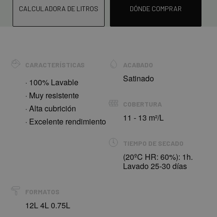
CALCULADORA DE LITROS
DÓNDE COMPRAR
CARACTERÍSTICAS
ACABADO
Satinado
· 100% Lavable
· Muy resistente
COBERTURA
· Alta cubrición
11 - 13 m²/L
· Excelente rendimiento
TIEMPO DE SECADO
(20ºC HR: 60%): 1h.
Lavado 25-30 días
FORMATOS
12L 4L 0.75L