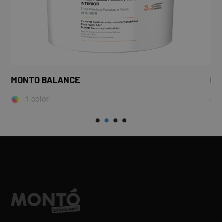
MONTO BALANCE
MO
1 color