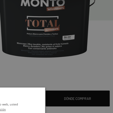
LADORA DE LITROS
DÓNDE COMPRAR
io web, usted
ción