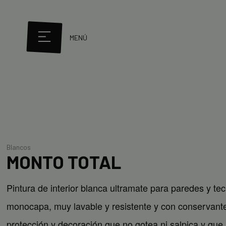
MENÚ
Blancos
MONTO TOTAL
Pintura de interior blanca ultramate para paredes y t
monocapa, muy lavable y resistente y con conservante
protección y decoración que no gotea ni salpica y que n