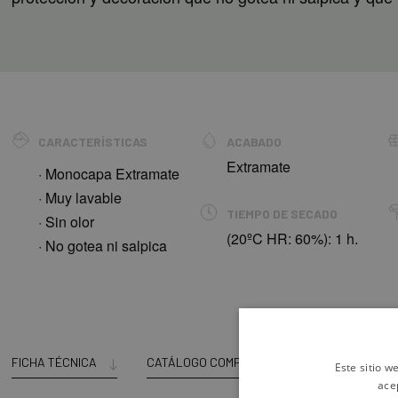
CARACTERÍSTICAS
ACABADO
Extramate
· Monocapa Extramate
· Muy lavable
TIEMPO DE SECADO
· Sin olor
(20ºC HR: 60%): 1 h.
· No gotea ni salpica
FICHA TÉCNICA
CATÁLOGO COMPLETO
Este sitio w
ace