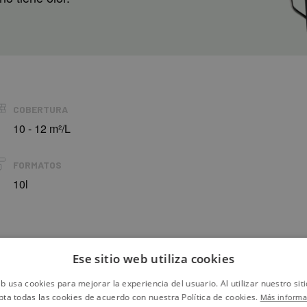
COBERTURA
10 - 12 m²/L
FORMATOS
10l
Ese sitio web utiliza cookies
CALCU
eb usa cookies para mejorar la experiencia del usuario. Al utilizar nuestro sit
pta todas las cookies de acuerdo con nuestra Política de cookies.
Más informa