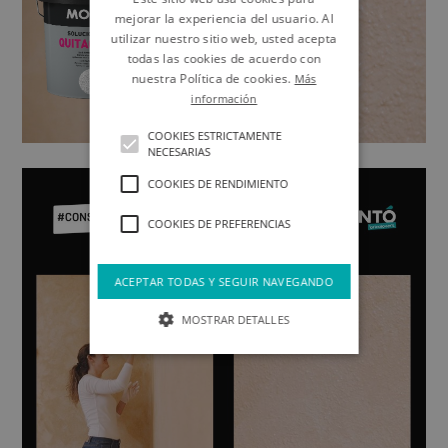
mejorar la experiencia del usuario. Al
utilizar nuestro sitio web, usted acepta
todas las cookies de acuerdo con
nuestra Política de cookies.
Más
información
COOKIES ESTRICTAMENTE
NECESARIAS
COOKIES DE RENDIMIENTO
COOKIES DE PREFERENCIAS
ACEPTAR TODAS Y SEGUIR NAVEGANDO
MOSTRAR DETALLES