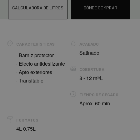
CALCULADORA DE LITROS
DÓNDE COMPRAR
CARACTERÍSTICAS
ACABADO
Satinado
· Barniz protector
· Efecto antideslizante
COBERTURA
· Apto exteriores
8 - 12 m²/L
· Transitable
TIEMPO DE SECADO
Aprox. 60 min.
FORMATOS
4L 0.75L