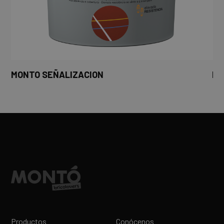
MONTO SEÑALIZACION
MO
Productos
Conócenos