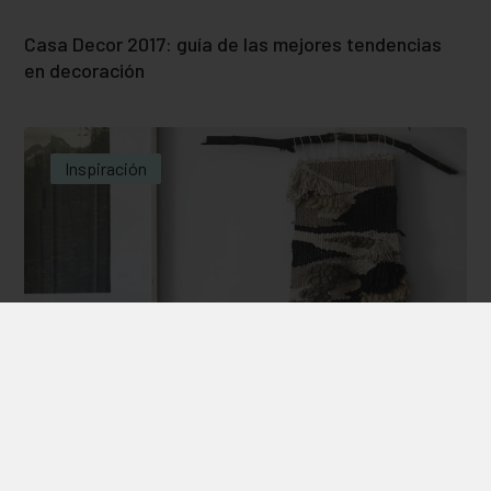
Casa Decor 2017: guía de las mejores tendencias
en decoración
Inspiración
bohemio y chic, la combinación perfecta