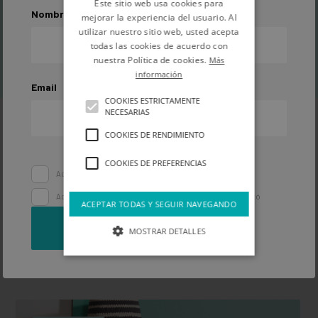
Este sitio web usa cookies para
Nombre
mejorar la experiencia del usuario. Al
utilizar nuestro sitio web, usted acepta
Inspiración
todas las cookies de acuerdo con
nuestra Política de cookies.
Más
información
Email
COOKIES ESTRICTAMENTE
NECESARIAS
COOKIES DE RENDIMIENTO
COOKIES DE PREFERENCIAS
Acepto la
política de privacidad
Acepto recibir comunicaciones y ofertas de Pinturas Montó
ACEPTAR TODAS Y SEGUIR NAVEGANDO
SUSCRIBIRME
MOSTRAR DETALLES
Reforma integral de tu habitación: los mejores
consejos para hacerla tú mismo