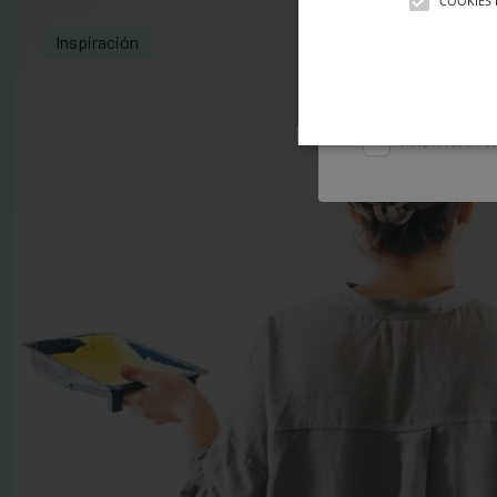
COOKIES 
Inspiración
Acepto la
polític
Acepto recibir co