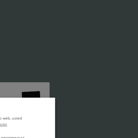
io web, usted
ción