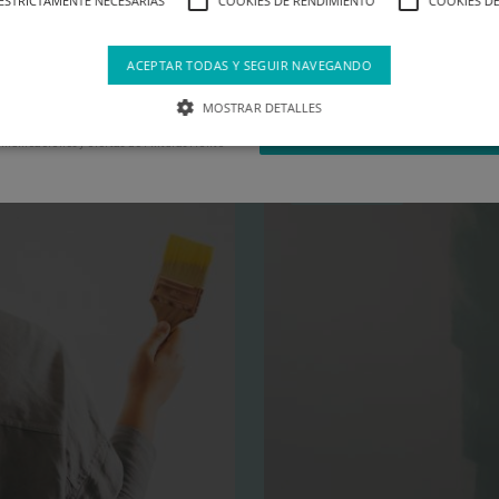
ESTRICTAMENTE NECESARIAS
COOKIES DE RENDIMIENTO
COOKIES DE
ACEPTAR TODAS Y SEGUIR NAVEGANDO
a de privacidad
MOSTRAR DETALLES
SUSCRIBIRME
municaciones y ofertas de Pinturas Montó
Inspiración